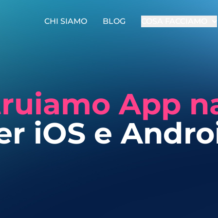
CHI SIAMO
BLOG
COSA FACCIAMO
truiamo App na
er iOS e Andro