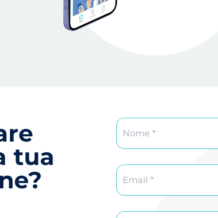
are
a tua
one?