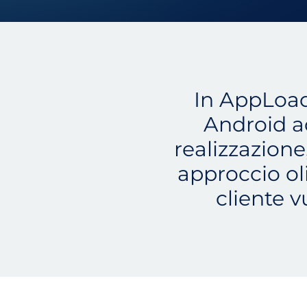
In AppLoad 
Android ad
realizzazione
approccio oli
cliente v